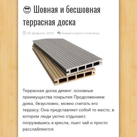
😎 Шовная и бесшовная
террасная доска
к
20 февраля, 2020
Комментарии
отключены
записи
😎
Шовная
и
бесшовная
террасная
доска
Террасная доска декинг: основные
преимущества покрытия Продолжением
дома, безусловно, можно считать его
террасу. Она представляет собой то место, в
котором люди уютно отдыхают,
погрузившись в кресла, пьют чай и просто
расслабляются.