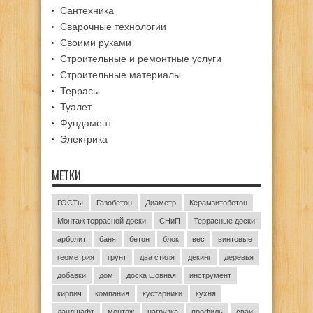
Сантехника
Сварочные технологии
Своими руками
Строительные и ремонтные услуги
Строительные материалы
Террасы
Туалет
Фундамент
Электрика
МЕТКИ
ГОСТы
Газобетон
Диаметр
Керамзитобетон
Монтаж террасной доски
СНиП
Террасные доски
арболит
баня
бетон
блок
вес
винтовые
геометрия
грунт
два стиля
декинг
деревья
добавки
дом
доска шовная
инструмент
кирпич
компания
кустарники
кухня
ландшафт
монтаж
нагрузка
профиль
сваи