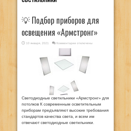
💡 Подбор приборов для
освещения «Армстронг»
к
10 января, 2021
Комментарии
отключены
записи
💡
Подбор
приборов
для
освещения
«Армстронг»
Светодиодные светильники «Армстронг» для
потолков К современным осветительным
приборам предъявляют высокие требования
стандартов качества света, и всем им
отвечают светодиодные светильники.