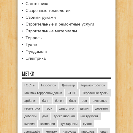
Сантехника
Сварочные технологии
Своими руками
Строительные и ремонтные услуги
Строительные материалы
Террасы
Туалет
Фундамент
Электрика
МЕТКИ
ГОСТы
Газобетон
Диаметр
Керамзитобетон
Монтаж террасной доски
СНиП
Террасные доски
арболит
баня
бетон
блок
вес
винтовые
геометрия
грунт
два стиля
декинг
деревья
добавки
дом
доска шовная
инструмент
кирпич
компания
кустарники
кухня
ландшафт
монтаж
нагрузка
профиль
сваи