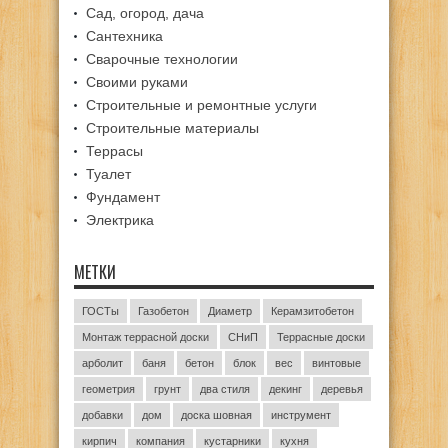
Сад, огород, дача
Сантехника
Сварочные технологии
Своими руками
Строительные и ремонтные услуги
Строительные материалы
Террасы
Туалет
Фундамент
Электрика
МЕТКИ
ГОСТы
Газобетон
Диаметр
Керамзитобетон
Монтаж террасной доски
СНиП
Террасные доски
арболит
баня
бетон
блок
вес
винтовые
геометрия
грунт
два стиля
декинг
деревья
добавки
дом
доска шовная
инструмент
кирпич
компания
кустарники
кухня