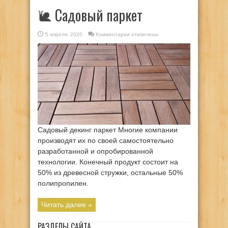
🐌 Садовый паркет
к
5 апреля, 2020
Комментарии
отключены
записи
🐌
Садовый
паркет
Садовый декинг паркет Многие компании
производят их по своей самостоятельно
разработанной и опробированной
технологии. Конечный продукт состоит на
50% из древесной стружки, остальные 50%
полипропилен.
Читать далее »
РАЗДЕЛЫ САЙТА