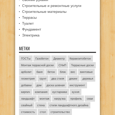
Строительные и ремонтные услуги
Строительные материалы
Террасы
Туалет
Фундамент
Электрика
МЕТКИ
ГОСТы
Газобетон
Диаметр
Керамзитобетон
Монтаж террасной доски
СНиП
Террасные доски
арболит
баня
бетон
блок
вес
винтовые
геометрия
грунт
два стиля
декинг
деревья
добавки
дом
доска шовная
инструмент
кирпич
компания
кустарники
кухня
ландшафт
монтаж
нагрузка
профиль
сваи
свайный
стена
стили ландшафтного дизайна
стоимость
стол
строительство