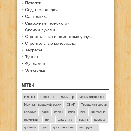
Потолок
Сад, огород, дача
Сантехника
Сварочные технологии
Своими руками
Строительные и ремонтные услуги
Строительные материалы
Террасы
Туалет
Фундамент
Электрика
МЕТКИ
ГОСТы
Газобетон
Диаметр
Керамзитобетон
Монтаж террасной доски
СНиП
Террасные доски
арболит
баня
бетон
блок
вес
винтовые
геометрия
грунт
два стиля
декинг
деревья
добавки
дом
доска шовная
инструмент